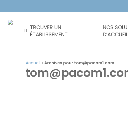
Skip
to
main
content
TROUVER UN
NOS SOLU
ÉTABLISSEMENT
D’ACCUEIL
NOS SOLUTIONS D’ACCUEIL
Accueil
»
Archives pour tom@pacom1.com
tom@pacom1.co
Résidences
Résidences
retraite
autonomie
médicalisées
EHPAD
Appuyez sur Entrée pour rechercher ou ESC pour f