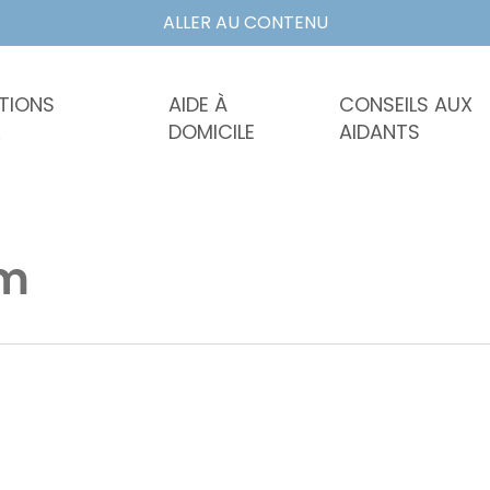
ALLER AU CONTENU
TIONS
AIDE À
CONSEILS AUX
DOMICILE
AIDANTS
m
Accueils
Séjours
de
temporaire
jour
ermer