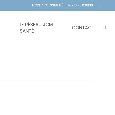
MODE ACCESSIBILITÉ
NOUS REJOINDRE
LE RÉSEAU JCM
se
CONTACT
SANTÉ
Cliniques
s
spécialisées