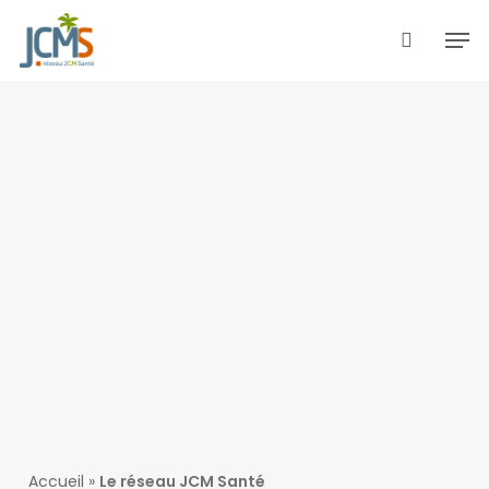
Skip
Men
to
search
main
content
Accueil
»
Le réseau JCM Santé