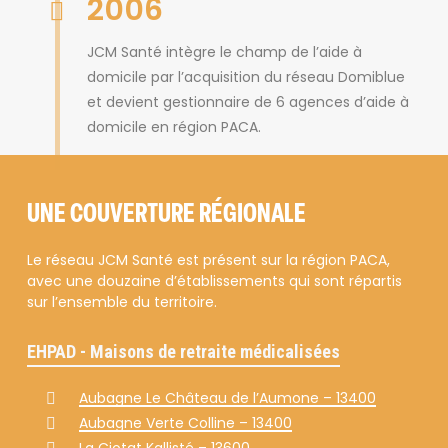
2006
JCM Santé intègre le champ de l’aide à
domicile par l’acquisition du réseau Domiblue
et devient gestionnaire de 6 agences d’aide à
domicile en région PACA.
UNE COUVERTURE RÉGIONALE
Le réseau JCM Santé est présent sur la région PACA,
avec une douzaine d’établissements qui sont répartis
sur l’ensemble du territoire.
EHPAD - Maisons de retraite médicalisées
Aubagne Le Château de l’Aumone – 13400
Aubagne Verte Colline – 13400