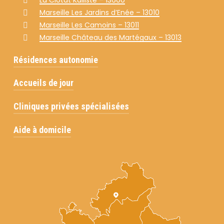
La Ciotat Kallisté – 13600
Marseille Les Jardins d’Enée – 13010
Marseille Les Camoins – 13011
Marseille
Château des Martégaux
– 13013
Résidences autonomie
Accueils de jour
Marseille Le Jardin des Martégaux – 13013
Aubagne Les Terrasses du Château – 13400
Cliniques privées spécialisées
Aubagne La Source – 13400
Aix-en-Provence L’Oasis – 13100
Aide à domicile
Allauch Valfleur – 13190
Allauch La Pagerie – 13190
Domiblue
Alpage Services
Axion Services