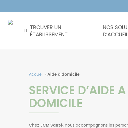
Skip
to
main
content
TROUVER UN
NOS SOLU
ÉTABLISSEMENT
D’ACCUEIL
NOS SOLUTIONS D’ACCUEIL
Résidences
Résidences
Accueil
»
Aide à domicile
retraite
autonomie
SERVICE D’AIDE A
médicalisées
EHPAD
DOMICILE
Chez
JCM Santé
, nous accompagnons les personn