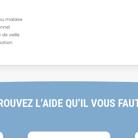
ou malaise
onnel
de veille
sation
ROUVEZ L’AIDE QU’IL VOUS FAU
Alpage
A