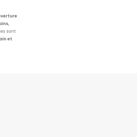
verture
ains,
pes sont
in et