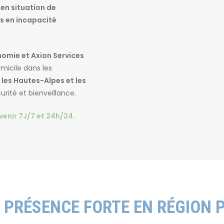
e
Accueils de jour
Séjours te
en situation de
s en incapacité
omie et Axion Services
micile dans les
 les Hautes-Alpes et les
curité et bienveillance.
venir 7J/7 et 24h/24.
ermer
 PRÉSENCE FORTE EN RÉGION 