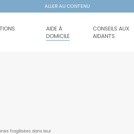
ALLER AU CONTENU
TIONS
AIDE À
CONSEILS AUX
DOMICILE
AIDANTS
Accueils
Séjours
de
temporaire
jour
es fragilisées dans leur