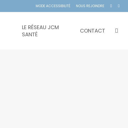
MODE ACCESSIBILITÉ
NOUS REJOINDRE
LE RÉSEAU JCM
se
CONTACT
SANTÉ
Cliniques
s
spécialisées