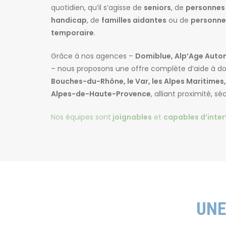
Résidences retraite
Résidences autonomi
quotidien, qu’il s’agisse de
seniors
, de
personnes 
médicalisées EHPAD
handicap
, de
familles aidantes
ou de
personne
temporaire
.
Grâce à nos agences –
Domiblue, Alp’Age Auton
– nous proposons une offre complète d’aide à do
Bouches-du-Rhône, le Var, les Alpes Maritimes,
Alpes-de-Haute-Provence
, alliant proximité, sé
Nos équipes sont
joignables
et
capables d’inter
Appuyez sur Entrée pour rechercher ou ESC pour f
UNE