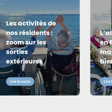
Les activités de
nos résidents :
L’a
zoom sur les
en 
sorties
man
extérieures
bien
Lire la suite
Lire 