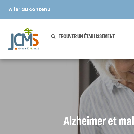
Skip
Aller au contenu
to
main
content
TROUVER UN ÉTABLISSEMENT
NOS SOLUTIONS D’ACCUEIL
Résidences
Résidences
retraite
autonomie
médicalisées
EHPAD
Alzheimer et mal