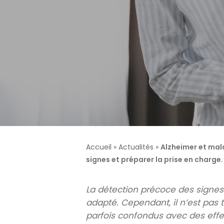
Résidences retraite
Résidences autono
médicalisées EHPAD
Accueil
»
Actualités
»
Alzheimer et mala
signes et préparer la prise en charge.
Appuyez sur Entrée pour rechercher ou ESC pour fermer
La détection précoce des signes
adapté. Cependant, il n’est pas t
parfois confondus avec des effe