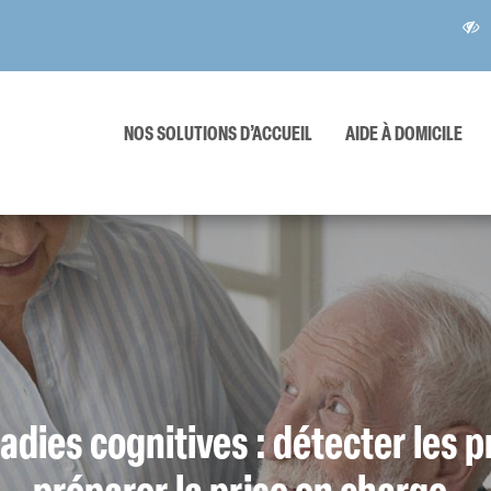
NOS SOLUTIONS D’ACCUEIL
AIDE À DOMICILE
Accueils
Séjours
de
temporai
jour
adies cognitives : détecter les p
préparer la prise en charge.