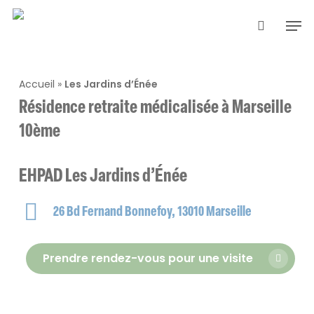
Skip
Men
to
search
main
content
Accueil
»
Les Jardins d’Énée
Résidence retraite médicalisée à Marseille
10ème
EHPAD Les Jardins d’Énée
26 Bd Fernand Bonnefoy, 13010 Marseille
Prendre rendez-vous pour une visite
Lancer