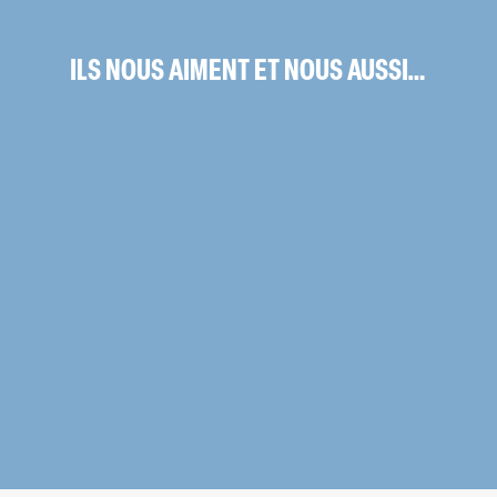
ILS NOUS AIMENT ET NOUS AUSSI…
Je suis très bien à l’EHPAD, c’est
Je
ma maison et ma famille, je suis
mo
heureuse ici
tr
Résidente du Château de l’Aumône