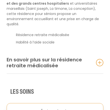
et des grands centres hospitaliers
et universitaires
marseillais (Saint joseph, La timone, La conception),
cette résidence pour séniors propose un
environnement accueillant et une prise en charge de
qualité.
Résidence retraite médicalisée
Habilité à l’aide sociale
En savoir plus sur la résidence
retraite médicalisée
Chaque résident est
libre de se déplacer comme il le
souhaite
au sein de la résidence. Nous sommes
équipés de
80 lits dont 20 en secteur protégé
. Les
LES SOINS
chambres sont meublées et équipées d’un système
d’appel permettant d’obtenir l’aide et l’assistance
médicale nécessaires.