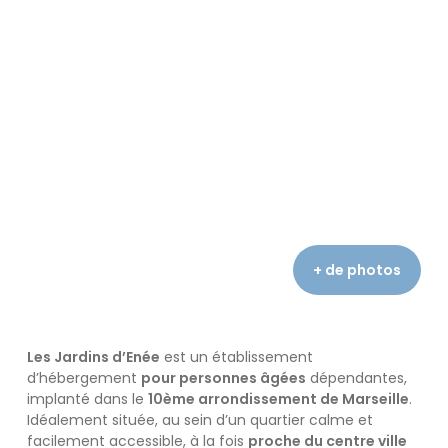
la
galerie
photo
Lancer
Lancer
Lancer
Lancer
la
la
la
la
galerie
galerie
+ de photos
galerie
galerie
photo
photo
photo
photo
Les Jardins d’Enée
est un établissement
d’hébergement
pour personnes âgées
dépendantes,
implanté dans le
10ème arrondissement de Marseille
.
Idéalement située, au sein d’un quartier calme et
facilement accessible, à la fois
proche du centre ville