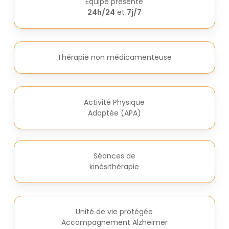
Équipe présente
Chaque étage possède un salon commun où les
24h/24
et
7j/7
résidents peuvent passer du temps pour se détendre
ou pratiquer diverses activités (jeux de société, tricot,
télévision).
Thérapie non médicamenteuse
L’
UVP
(Unité de Vie Protégée) est
sécurisée par code
à
l’intérieur de la structure ainsi que tous les ascenseurs
et escaliers de la résidence.
Tout l’établissement est
sous vidéosurveillance
.
Activité Physique
Chaque jour, nos équipes vous assurent la continuité et
Adaptée (APA)
la qualité des soins, l’aide aux déplacements ainsi que
l’assistance dans les gestes de la vie quotidienne.
Séances de
kinésithérapie
Unité de vie protégée
Accompagnement Alzheimer