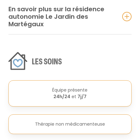
En savoir plus sur la résidence
autonomie Le Jardin des
Martégaux
La
nouvelle résidence autonomie
, qui a ouvert ses
portes en 2021, propose
10 appartements
indépendants
de
35 m²
chacun. Elle permet aux
personnes âgées autonomes
de
60 ans et plus
de
LES SOINS
vivre dans un
cadre agréable et sécurisé
, tout en
conservant leur
indépendance
.
Tout est prévu et organisé pour que chacun puisse
bénéficier du
confort
et de l’
intimité comme à la
maison
, tout en étant
entouré par des professionnels
Équipe présente
du grand-âge
.
24h/24
et
7j/7
La résidence peut accueillir des
seniors autonomes ou
semi-autonomes
, en leur proposant des
services
d’aides à domicile
ainsi qu’un
suivi médical
.
Thérapie non médicamenteuse
C’est la
solution idéale
pour conserver le
lien social
dans un
cadre plus sécurisant
.