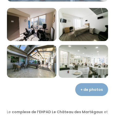
Lancer
Lancer
la
la
galerie
galerie
photo
photo
Lancer
Lancer
la
la
galerie
galerie
photo
photo
+ de photos
Le
complexe de l’EHPAD Le Château des Martégaux
et