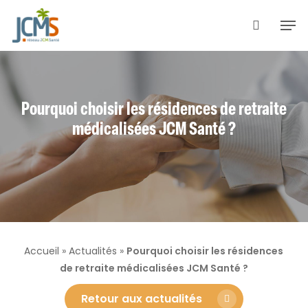
Skip
Men
to
search
main
content
Pourquoi choisir les résidences de retraite
médicalisées JCM Santé ?
Accueil
»
Actualités
»
Pourquoi choisir les résidences
de retraite médicalisées JCM Santé ?
Retour aux actualités