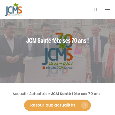
Skip
Men
to
search
main
content
JCM Santé fête ses 70 ans !
Accueil
»
Actualités
»
JCM Santé fête ses 70 ans !
Retour aux actualités