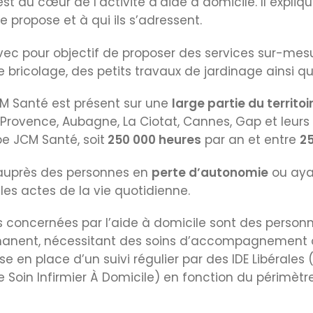
st au cœur de l’activité d’aide à domicile. Il expliq
 propose et à qui ils s’adressent.
ec pour objectif de proposer des services sur-mesu
 bricolage, des petits travaux de jardinage ainsi q
M Santé est présent sur une
large partie du territo
rovence, Aubagne, La Ciotat, Cannes, Gap et leurs 
pe JCM Santé, soit
250 000 heures
par an et entre
25
r auprès des personnes en
perte d’autonomie
ou aya
 les actes de la vie quotidienne.
 concernées par l’aide à domicile sont des perso
manent, nécessitant des soins d’accompagnement o
en place d’un suivi régulier par des IDE Libérales (
de Soin Infirmier À Domicile) en fonction du périmè