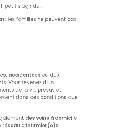
 peut s’agir de :
t les familles ne peuvent pas
es, accidentées
ou des
nts. Vous revenez d’un
ents de la vie prévus ou
lement dans ces conditions que
 également
des soins à domicil
e
e
réseau d’infirmier(e)s