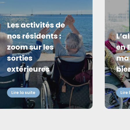
Les activités de
nos résidents :
L’a
zoom sur les
en 
sorties
man
extérieures
bien
Lire la suite
Lire 