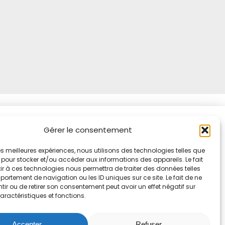
Gérer le consentement
 les meilleures expériences, nous utilisons des technologies telles que
 pour stocker et/ou accéder aux informations des appareils. Le fait
r à ces technologies nous permettra de traiter des données telles
Notre
Nous recrutons !
ortement de navigation ou les ID uniques sur ce site. Le fait de ne
facebook
ir ou de retirer son consentement peut avoir un effet négatif sur
aractéristiques et fonctions.
Accepter
Refuser