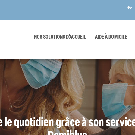
NOS SOLUTIONS D’ACCUEIL
AIDE À DOMICILE
Accueils
Séjours
de
temporai
jour
 le quotidien grâce à son servic
Domiblue