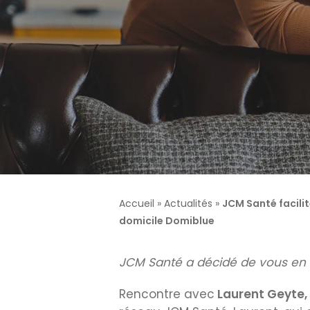
Résidences retraite
Résidences autono
médicalisées EHPAD
Appuyez sur Entrée pour rechercher ou ESC pour fermer
Accueil
»
Actualités
»
JCM Santé facilit
domicile Domiblue
JCM Santé a décidé de vous en 
Rencontre avec
Laurent Geyte,