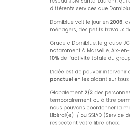
réseau JCM Santé. Laurent, qui e
différents services que Domiblue
Domiblue voit le jour en
2006,
av
ménagers, des petits travaux de
Grâce à Domiblue, le groupe JC
notamment à Marseille, Aix-en-P
10%
de l’activité totale du grou
L’idée est de pouvoir interveni
ponctuel e
n les aidant sur tous
Globalement
2/3
des personnes
temporairement ou à titre per
nous pouvons coordonner la mise 
Libéral(e) / ou SSIAD (Service 
respectant votre libre choix.