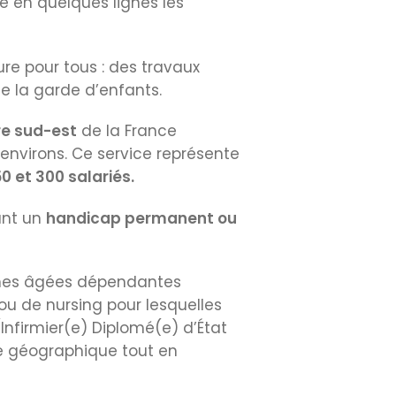
ue en quelques lignes les
re pour tous : des travaux
ue la garde d’enfants.
ire sud-est
de la France
environs. Ce service représente
0 et 300 salariés.
nt un
handicap permanent ou
nnes âgées dépendantes
u de nursing pour lesquelles
Infirmier(e) Diplomé(e) d’État
tre géographique tout en