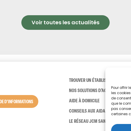
Voir toutes les actualités
TROUVER UN ÉTABLISSEMENT
Pour offrir
NOS SOLUTIONS D’ACCUEIL
les cookies
de consenti
AIDE À DOMICILE
E D'INFORMATIONS
que le comp
pas consent
CONSEILS AUX AIDANTS
certaines c
LE RÉSEAU JCM SANTÉ